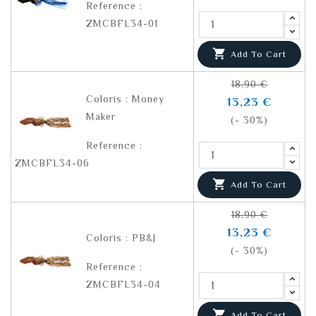
Reference :
ZMCBFL34-01

Add To Cart
18,90 €
Coloris : Money
13,23 €
Maker
(- 30%)
Reference :
ZMCBFL34-06

Add To Cart
18,90 €
13,23 €
Coloris : PB&J
(- 30%)
Reference :
ZMCBFL34-04

Add To Cart