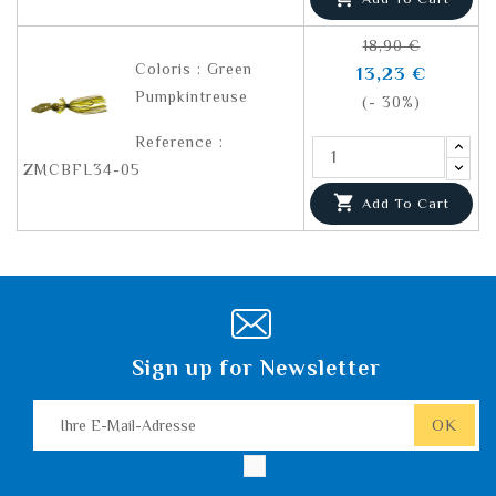
18,90 €
Coloris : Green
13,23 €
Pumpkintreuse
(- 30%)
Reference :
ZMCBFL34-05

Add To Cart
Sign up for Newsletter