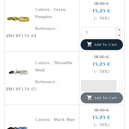
18,90 €
Coloris : Green
13,23 €
Pumpkin
(- 30%)
Reference :
ZMCBFL34-02

Add To Cart
18,90 €
Coloris : Threadfin
13,23 €
Shad
(- 30%)
Reference :
ZMCBFL34-03

Add To Cart
18,90 €
13,23 €
Coloris : Black Blue
(- 30%)