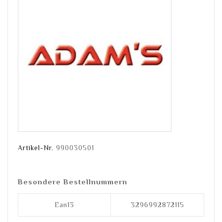
Artikel-Nr.
990030501
Besondere Bestellnummern
Ean13
3296992872115