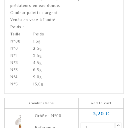
prédateurs en eau douce.
Couleur palette : argent
Vendu en vrac à l'unité
Poids :
Taille
Poids
N°00
1,5g
N°0
2,5g
N°1
3,5g
N°2
4,5g
N°3
6,5g
N°4
9,0g
N°5
13,0g
Combinations
Add to cart
3,20 €
Größe : N°00
Reference :