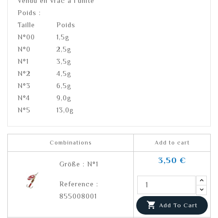
Vendu en vrac à l'unité
Poids :
Taille
Poids
N°00
1,5g
N°0
2,5g
N°1
3,5g
N°2
4,5g
N°3
6,5g
N°4
9,0g
N°5
13,0g
Combinations
Add to cart
3,50 €
Größe : N°1
Reference :
855008001

Add To Cart