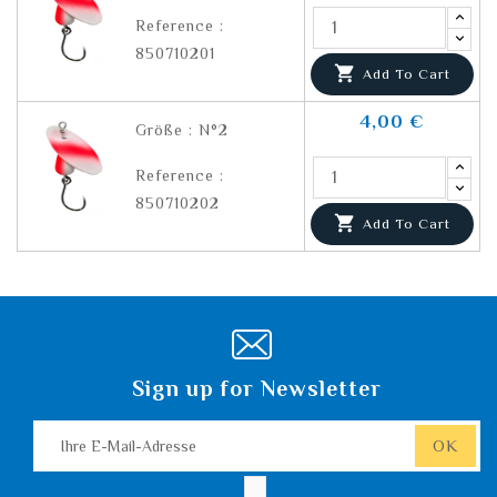
Reference :
850710201

Add To Cart
4,00 €
Größe : N°2
Reference :
850710202

Add To Cart
Sign up for Newsletter