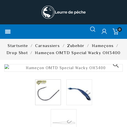
0

Startseite
Carnassiers
Zubehör
Hameçons
Drop Shot
Hameçon OMTD Special Wacky OH3400
search