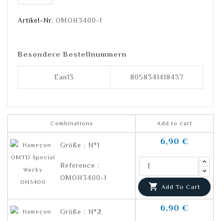
Artikel-Nr.
OMOH3400-1
Besondere Bestellnummern
Ean13
8058341418437
Combinations
Add to cart
6,90 €
Größe : N°1
Reference :
OMOH3400-1

Add To Cart
6,90 €
Größe : N°2