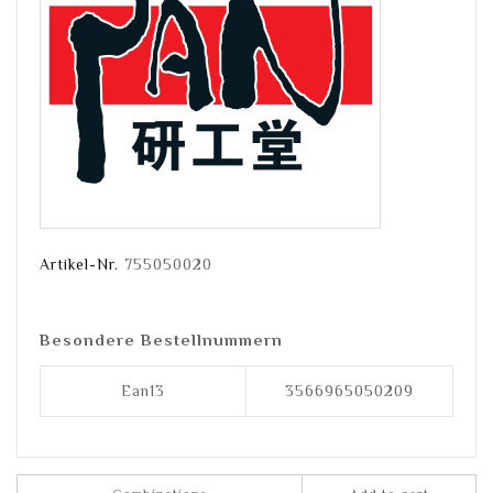
Artikel-Nr.
755050020
Besondere Bestellnummern
Ean13
3566965050209