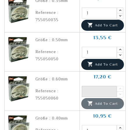
Größe : 0.35mm
Reference :
755050035

Add To Cart
13,55 €
Größe : 0.50mm
Reference :
755050050

Add To Cart
17,20 €
Größe : 0.60mm
Reference :
755050060

Add To Cart
10,95 €
Größe : 0.40mm