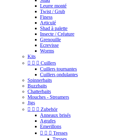
Shad
Leurre monté
Twist / Grub
Finess
Articulé
Shad à palette
Insecte / Créature
Grenouille
Ecrevisse
Worms
Kits



Cuillers
Cuillers tournantes
Cuillers ondulantes
Spinnerbaits
Buzzbaits
Chatterbaits
Mouches - Streamers
Jigs



Zubehör
Anneaux brisés
Agrafes
Emerillons



Tresses
Tresses