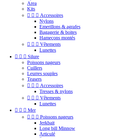
Area
Kits



Accessoires
Nylons
Emerillons & agrafes
Bagagerie & boites
Hameçons montés



Vêtements
Lunettes



Silure
Poissons nageurs
Cuillers
Leurres souples
Teasers



Accessoires
Tresses & nylons



Vêtements
Lunettes



Mer



Poissons nageurs
Jerkbait
Long bill Minnow
Articulé