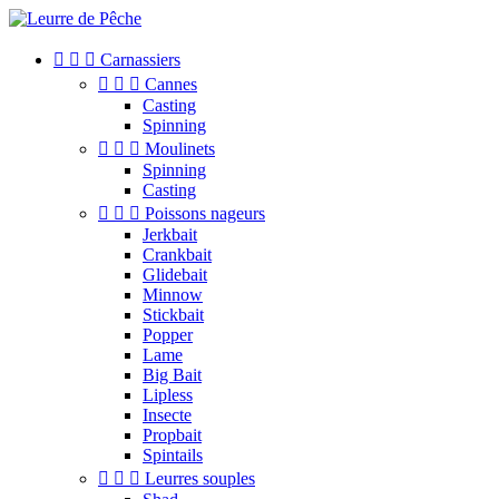



Carnassiers



Cannes
Casting
Spinning



Moulinets
Spinning
Casting



Poissons nageurs
Jerkbait
Crankbait
Glidebait
Minnow
Stickbait
Popper
Lame
Big Bait
Lipless
Insecte
Propbait
Spintails



Leurres souples