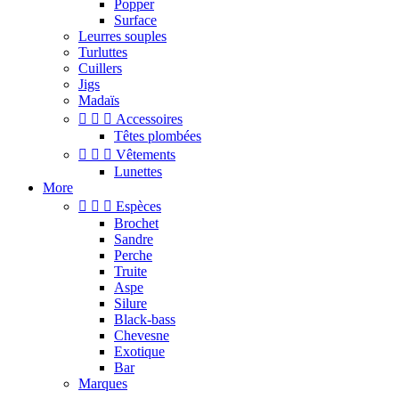
Popper
Surface
Leurres souples
Turluttes
Cuillers
Jigs
Madaïs



Accessoires
Têtes plombées



Vêtements
Lunettes
More



Espèces
Brochet
Sandre
Perche
Truite
Aspe
Silure
Black-bass
Chevesne
Exotique
Bar
Marques