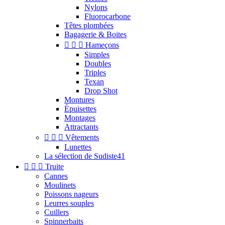
Nylons
Fluorocarbone
Têtes plombées
Bagagerie & Boites



Hameçons
Simples
Doubles
Triples
Texan
Drop Shot
Montures
Épuisettes
Montages
Attractants



Vêtements
Lunettes
La sélection de Sudiste41



Truite
Cannes
Moulinets
Poissons nageurs
Leurres souples
Cuillers
Spinnerbaits