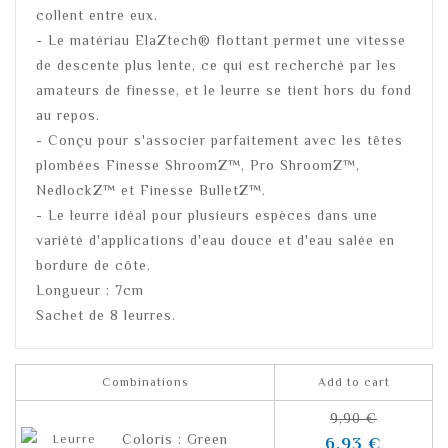
collent entre eux.
- Le matériau ElaZtech® flottant permet une vitesse
de descente plus lente, ce qui est recherché par les
amateurs de finesse, et le leurre se tient hors du fond
au repos.
- Conçu pour s'associer parfaitement avec les têtes
plombées Finesse ShroomZ™, Pro ShroomZ™,
NedlockZ™ et Finesse BulletZ™.
- Le leurre idéal pour plusieurs espèces dans une
variété d'applications d'eau douce et d'eau salée en
bordure de côte.
Longueur : 7cm
Sachet de 8 leurres.
Combinations
Add to cart
9,90 €
Coloris : Green
6,93 €