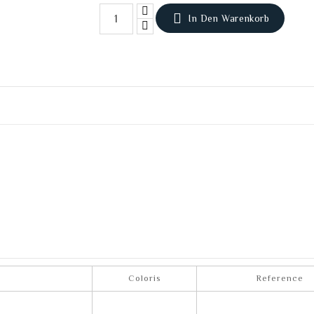

In Den Warenkorb
Coloris
Reference