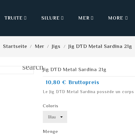
TRUITE
SILURE
MER
MORE



Startseite
Mer
Jigs
Jig DTD Metal Sardina 21g
search
Jig DTD Metal Sardina 21g
10,80 €
Bruttopreis
Le Jig DTD Metal Sardina possède un corps 
Coloris
Menge