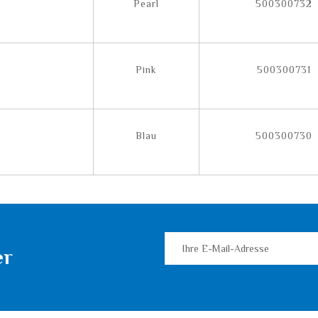
Pearl
500300732
Pink
500300731
Blau
500300730
er