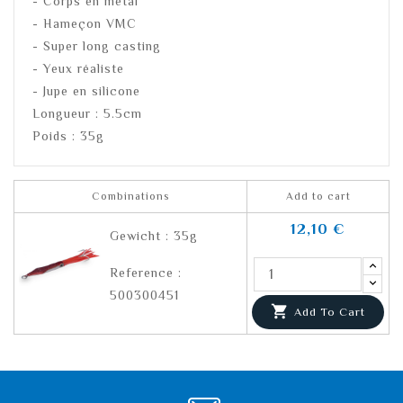
- Corps en métal
- Hameçon VMC
- Super long casting
- Yeux réaliste
- Jupe en silicone
Longueur : 5.5cm
Poids : 35g
Combinations
Add to cart
12,10 €
Gewicht : 35g
Reference :
500300451

Add To Cart