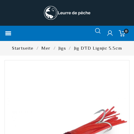
0

Startseite
Mer
Jigs
Jig DTD Lignjic 5.5cm