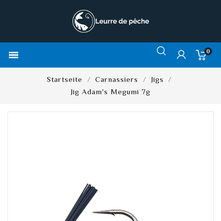
0

Startseite
Carnassiers
Jigs
Jig Adam's Megumi 7g