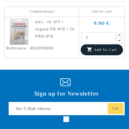
Combinations
Add to cart
Info : Or N°1 /
9,90 €
Argent PR N°2 / Or
PRN N°2
Reference : 850099006

Add To Cart
Sign up for Newsletter