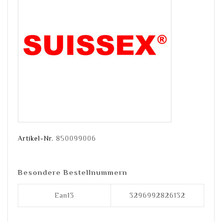
Artikel-Nr.
850099006
Besondere Bestellnummern
Ean13
3296992826132