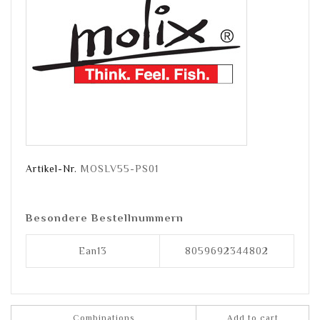
Artikel-Nr.
MOSLV55-PS01
Besondere Bestellnummern
Ean13
8059692344802
Combinations
Add to cart