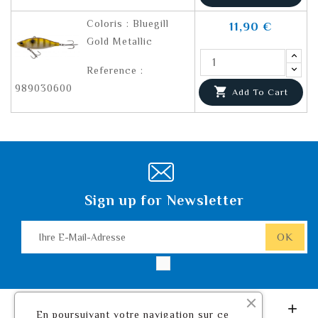
Coloris : Bluegill
11,90 €
Gold Metallic
Reference :
989030600

Add To Cart
Sign up for Newsletter
Leurre De Pêche.com

En poursuivant votre navigation sur ce