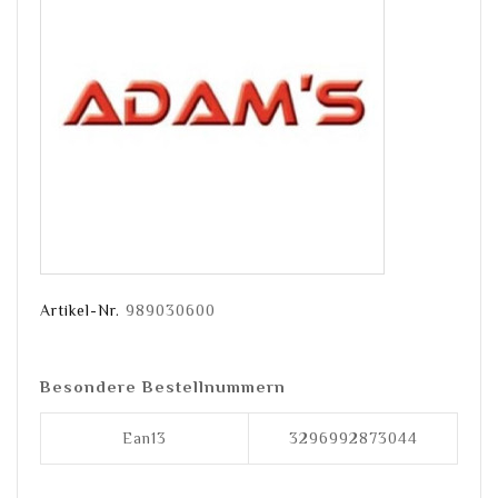
Artikel-Nr.
989030600
Besondere Bestellnummern
Ean13
3296992873044