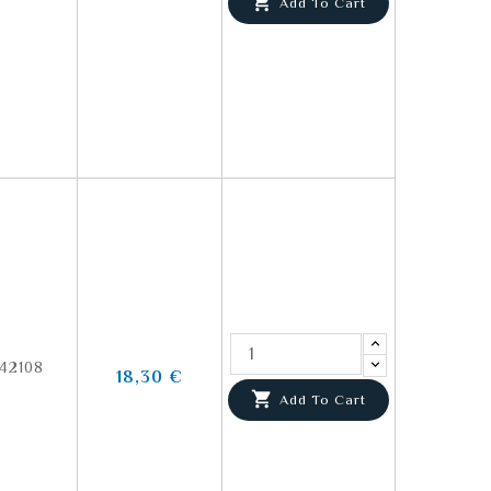

Add To Cart
42108
18,30 €

Add To Cart