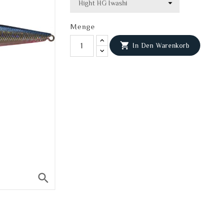
Menge

In Den Warenkorb
search