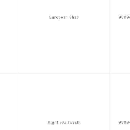
European Shad
9899
Hight HG Iwashi
9899