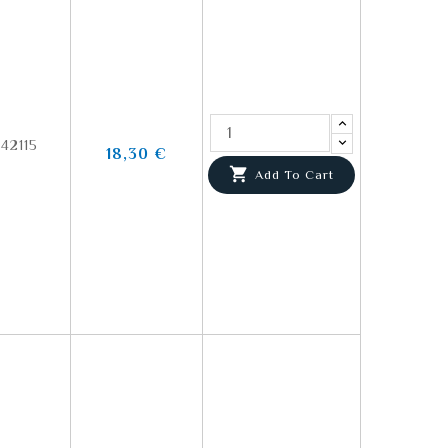
42115
18,30 €

Add To Cart