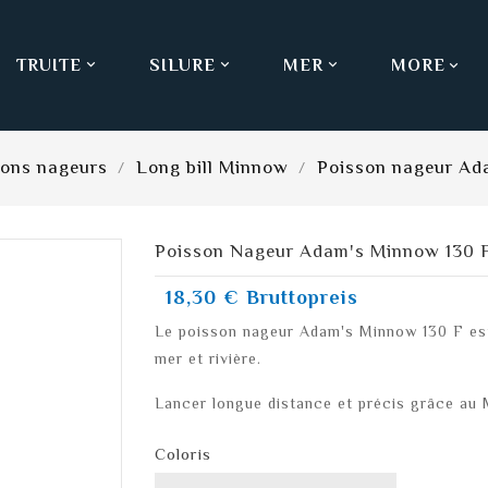
TRUITE
SILURE
MER
MORE



sons nageurs
Long bill Minnow
Poisson nageur Ad
Poisson Nageur Adam's Minnow 130 F
18,30 €
Bruttopreis
Le poisson nageur Adam's Minnow 130 F est
mer et rivière.
Lancer longue distance et précis grâce au
Coloris