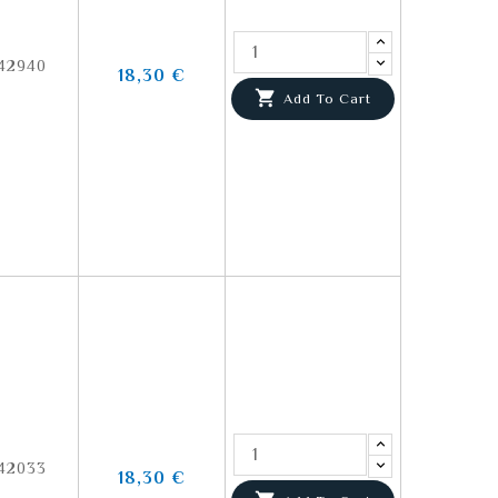
42940
18,30 €

Add To Cart
42033
18,30 €