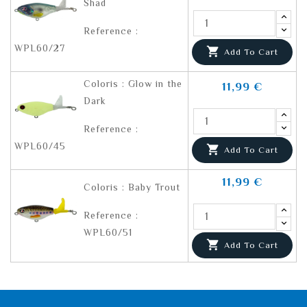
Shad
Reference :
WPL60/27

Add To Cart
Coloris : Glow in the
11,99 €
Dark
Reference :
WPL60/45

Add To Cart
11,99 €
Coloris : Baby Trout
Reference :
WPL60/51

Add To Cart