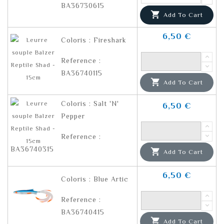
BA36730615

Add To Cart
6,50 €
Coloris : Fireshark
Reference :
BA36740115

Add To Cart
Coloris : Salt 'N'
6,50 €
Pepper
Reference :
BA36740315

Add To Cart
6,50 €
Coloris : Blue Artic
Reference :
BA36740415

Add To Cart