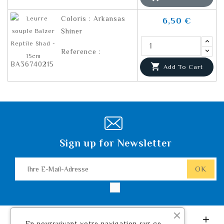
Coloris : Arkansas
6,50 €
Shiner
Reference :
BA36740215

Add To Cart
Sign up for Newsletter
Leurre De Pêche.com

En poursuivant votre navigation sur ce