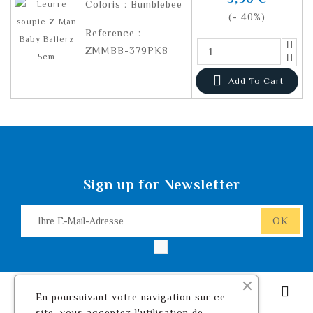
Coloris : Bumblebee
(- 40%)
Reference :
ZMMBB-379PK8

Add To Cart
Sign up for Newsletter
Leurre De Pêche.com

En poursuivant votre navigation sur ce
site, vous acceptez l'utilisation de