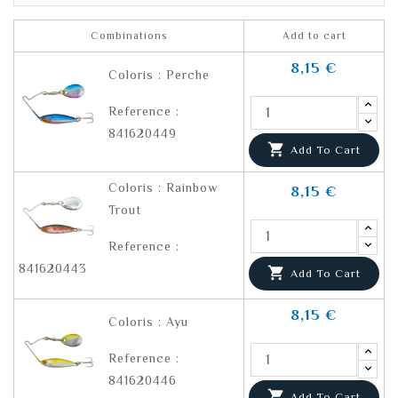
Combinations
Add to cart
8,15 €
Coloris : Perche
Reference :
841620449

Add To Cart
Coloris : Rainbow
8,15 €
Trout
Reference :
841620443

Add To Cart
8,15 €
Coloris : Ayu
Reference :
841620446

Add To Cart