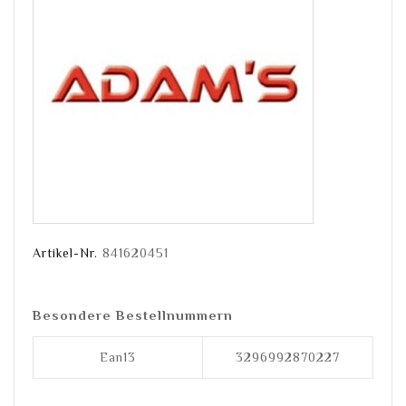
Artikel-Nr.
841620451
Besondere Bestellnummern
Ean13
3296992870227