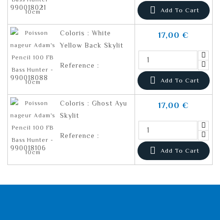
990018021

Add To Cart
Coloris : White
17,00 €
Yellow Back Skylit
Reference :
990018088

Add To Cart
Coloris : Ghost Ayu
17,00 €
Skylit
Reference :
990018106

Add To Cart