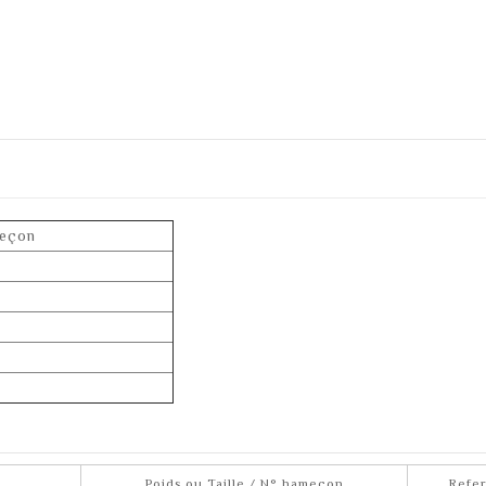
eçon
0
0
0
0
0
Poids ou Taille / N° hameçon
Refe