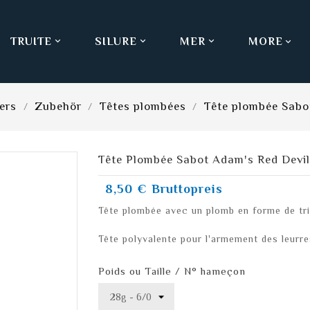
TRUITE
SILURE
MER
MORE



ers
Zubehör
Têtes plombées
Tête plombée Sabo
Tête Plombée Sabot Adam's Red Devi
8,50 €
Bruttopreis
Tête plombée avec un plomb en forme de tria
Tête polyvalente pour l'armement des leurre
Poids ou Taille / N° hameçon