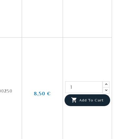
00250
8,50 €

Add To Cart