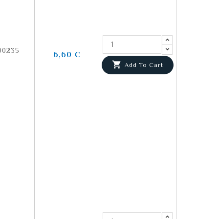
00235
6,60 €

Add To Cart