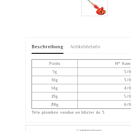
Beschreibung
Artikeldetails
Poids
N° Ham
7g
3/
10g
3/
14g
4/
21g
5/
28g
6/
Tête plombée vendue en blister de 3
Combinations