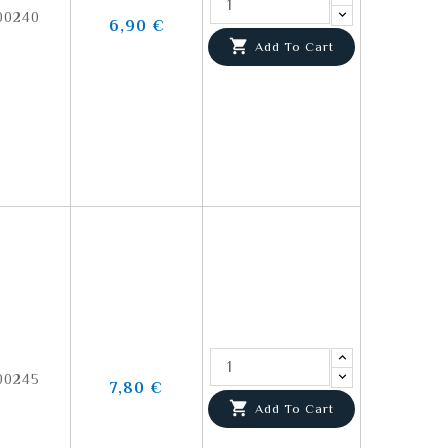
00240
6,90 €

Add To Cart
00245
7,80 €

Add To Cart