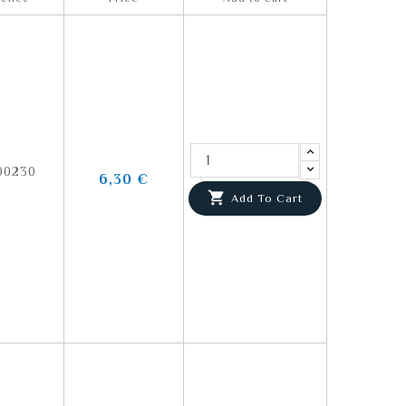
00230
6,30 €

Add To Cart