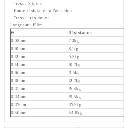
- Tresse 8 brins
- Haute résistance à l'abrasion
- Tresse très douce
Longueur : 150m
Ø
Résistance
0.08mm
7.2kg
0.10mm
8.1kg
0.12mm
9.8kg
0.14mm
10.7kg
0.16mm
11.6kg
0.18mm
12.7kg
0.21mm
15.4kg
0.24mm
19.5kg
0.27mm
27.5kg
0.30mm
34.8kg