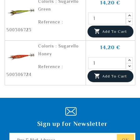
Coloris : Sugarello
14,20 €
Green
Reference :
500306723

Add To Cart
Coloris : Sugarello
14,20 €
Honey
Reference :
500306724

Add To Cart
Sign up for Newsletter