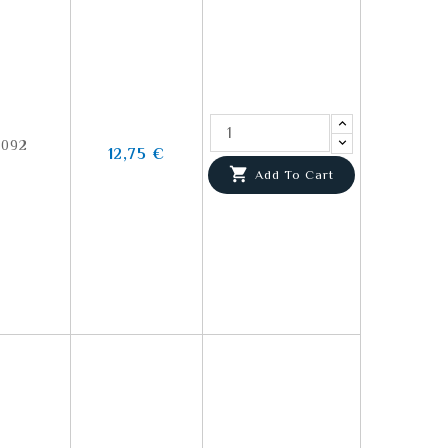
4092
12,75 €

Add To Cart