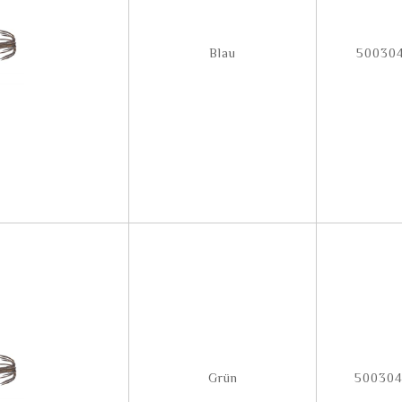
Blau
50030
Grün
50030