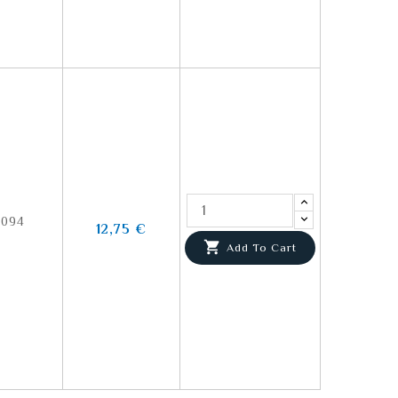
4094
12,75 €

Add To Cart