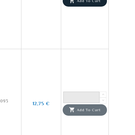

Add To Cart
4093
12,75 €

Add To Cart