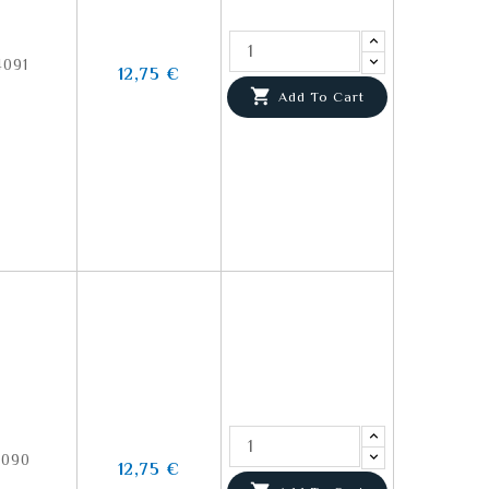
4091
12,75 €

Add To Cart
4090
12,75 €