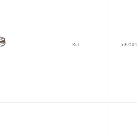
Rot
50030