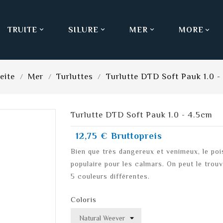
TRUITE
SILURE
MER
MORE



eite
Mer
Turluttes
Turlutte DTD Soft Pauk 1.0 -
Turlutte DTD Soft Pauk 1.0 - 4.5cm
12,75 €
Bruttopreis
Bien que très dangereux et venimeux, le poi
populaire pour les calmars. On peut le trou
5 couleurs différentes.
Coloris