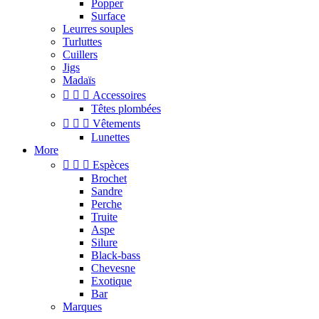
Popper
Surface
Leurres souples
Turluttes
Cuillers
Jigs
Madaïs



Accessoires
Têtes plombées



Vêtements
Lunettes
More



Espèces
Brochet
Sandre
Perche
Truite
Aspe
Silure
Black-bass
Chevesne
Exotique
Bar
Marques