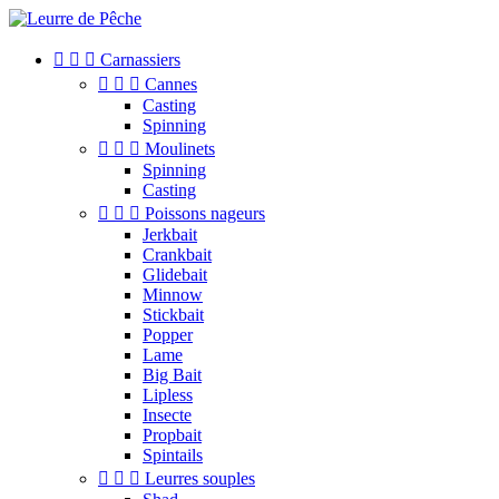



Carnassiers



Cannes
Casting
Spinning



Moulinets
Spinning
Casting



Poissons nageurs
Jerkbait
Crankbait
Glidebait
Minnow
Stickbait
Popper
Lame
Big Bait
Lipless
Insecte
Propbait
Spintails



Leurres souples