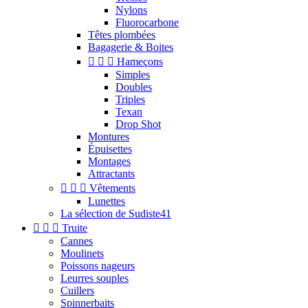
Nylons
Fluorocarbone
Têtes plombées
Bagagerie & Boites



Hameçons
Simples
Doubles
Triples
Texan
Drop Shot
Montures
Épuisettes
Montages
Attractants



Vêtements
Lunettes
La sélection de Sudiste41



Truite
Cannes
Moulinets
Poissons nageurs
Leurres souples
Cuillers
Spinnerbaits