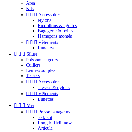
Area
Kits



Accessoires
Nylons
Emerillons & agrafes
Bagagerie & boites
Hameçons montés



Vêtements
Lunettes



Silure
Poissons nageurs
Cuillers
Leurres souples
Teasers



Accessoires
Tresses & nylons



Vêtements
Lunettes



Mer



Poissons nageurs
Jerkbait
Long bill Minnow
Articulé