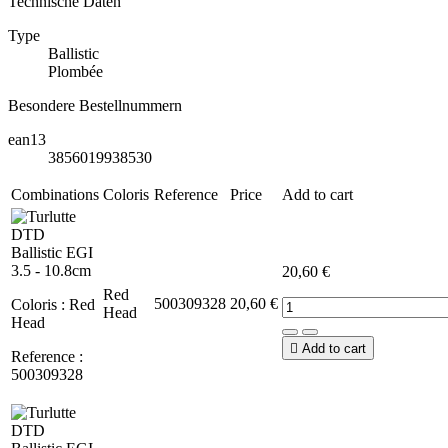
Technische Daten
Type
Ballistic
Plombée
Besondere Bestellnummern
ean13
3856019938530
Combinations
Coloris
Reference
Price
Add to cart
20,60 €
Red
500309328
20,60 €
Coloris : Red
Head
Head

Add to cart
Reference :
500309328