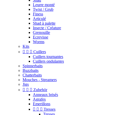
Shad
Leurre monté
Twist / Grub
Finess
Articulé
Shad à palette
Insecte / Créature
Grenouille
Ecrevisse
Worms
Kits



Cuillers
Cuillers tournantes
Cuillers ondulantes
Spinnerbaits
Buzzbaits
Chatterbaits
Mouches - Streamers
Jigs



Zubehör
Anneaux brisés
Agrafes
Emerillons



Tresses
Tresses