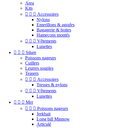
Area
Kits



Accessoires
Nylons
Emerillons & agrafes
Bagagerie & boites
Hameçons montés



Vêtements
Lunettes



Silure
Poissons nageurs
Cuillers
Leurres souples
Teasers



Accessoires
Tresses & nylons



Vêtements
Lunettes



Mer



Poissons nageurs
Jerkbait
Long bill Minnow
Articulé