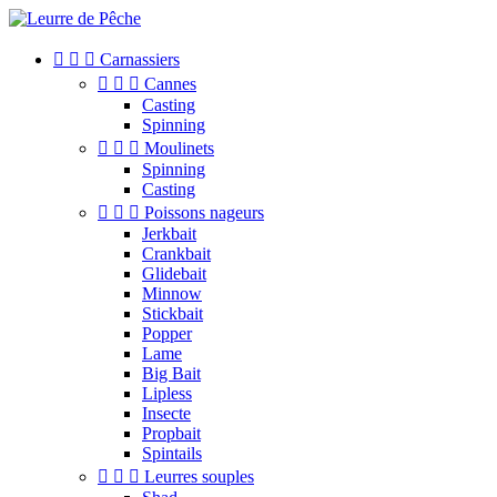



Carnassiers



Cannes
Casting
Spinning



Moulinets
Spinning
Casting



Poissons nageurs
Jerkbait
Crankbait
Glidebait
Minnow
Stickbait
Popper
Lame
Big Bait
Lipless
Insecte
Propbait
Spintails



Leurres souples