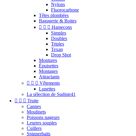
Nylons
Fluorocarbone
Têtes plombées
Bagagerie & Boites



Hameçons
Simples
Doubles
Triples
Texan
Drop Shot
Montures
Épuisettes
Montages
Attractants



Vêtements
Lunettes
La sélection de Sudiste41



Truite
Cannes
Moulinets
Poissons nageurs
Leurres souples
Cuillers
Spinnerbaits