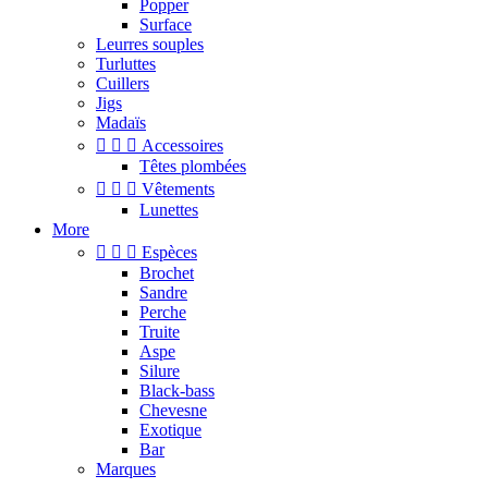
Popper
Surface
Leurres souples
Turluttes
Cuillers
Jigs
Madaïs



Accessoires
Têtes plombées



Vêtements
Lunettes
More



Espèces
Brochet
Sandre
Perche
Truite
Aspe
Silure
Black-bass
Chevesne
Exotique
Bar
Marques