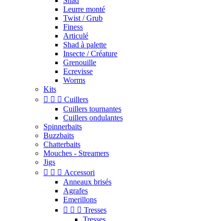
Shad
Leurre monté
Twist / Grub
Finess
Articulé
Shad à palette
Insecte / Créature
Grenouille
Ecrevisse
Worms
Kits



Cuillers
Cuillers tournantes
Cuillers ondulantes
Spinnerbaits
Buzzbaits
Chatterbaits
Mouches - Streamers
Jigs



Accessori
Anneaux brisés
Agrafes
Emerillons



Tresses
Tresses