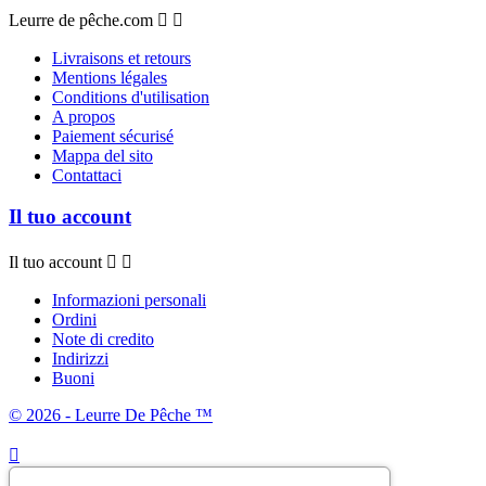
Leurre de pêche.com


Livraisons et retours
Mentions légales
Conditions d'utilisation
A propos
Paiement sécurisé
Mappa del sito
Contattaci
Il tuo account
Il tuo account


Informazioni personali
Ordini
Note di credito
Indirizzi
Buoni
© 2026 - Leurre De Pêche ™
