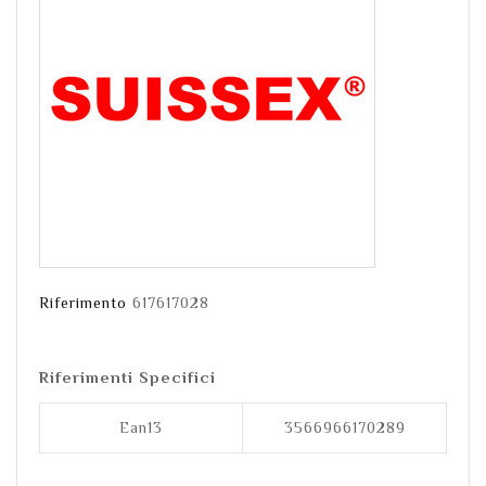
Riferimento
617617028
Riferimenti Specifici
Ean13
3566966170289