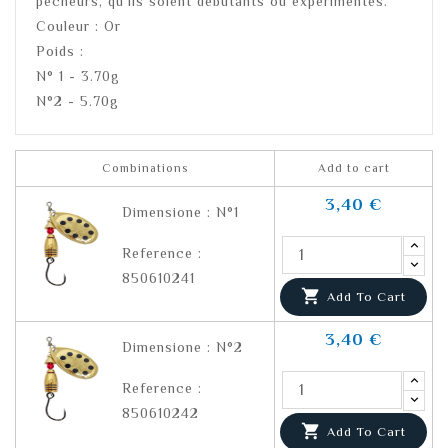
pêcheurs, qu'ils soient débutants ou expérimentés.
Couleur : Or
Poids :
N° 1 - 3.70g
N°2 - 5.70g
Combinations
Add to cart
3,40 €
Dimensione : N°1
Reference :
850610241

Add To Cart
3,40 €
Dimensione : N°2
Reference :
850610242

Add To Cart