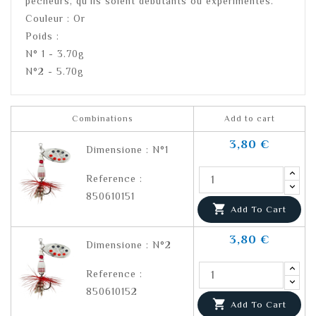
pêcheurs, qu'ils soient débutants ou expérimentés.
Couleur : Or
Poids :
N° 1 - 3.70g
N°2 - 5.70g
Combinations
Add to cart
3,80 €
Dimensione : N°1
Reference :
850610151

Add To Cart
3,80 €
Dimensione : N°2
Reference :
850610152

Add To Cart