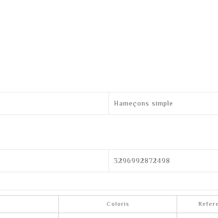
Hameçons simple
3296992872498
Coloris
Refer