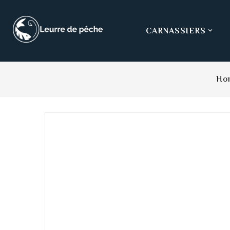
CARNASSIERS

Ho