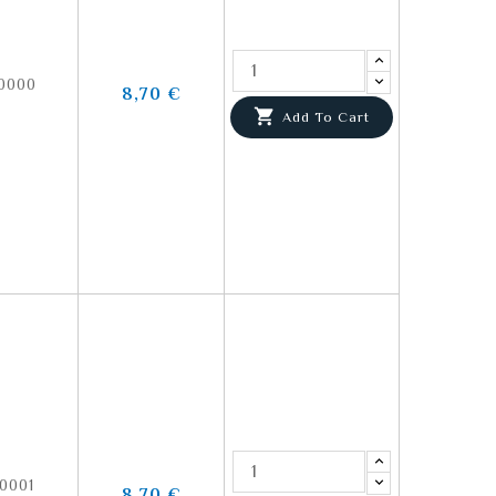
0000
8,70 €

Add To Cart
0001
8,70 €