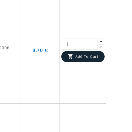
0006
8,70 €

Add To Cart