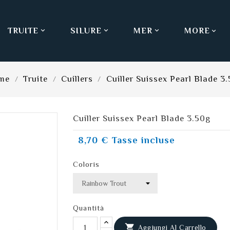
TRUITE
SILURE
MER
MORE



me
Truite
Cuillers
Cuiller Suissex Pearl Blade 3
Cuiller Suissex Pearl Blade 3.50g
8,70 €
Tasse incluse
Coloris
Quantità

Aggiungi Al Carrello