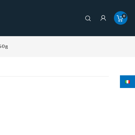
0
.50g