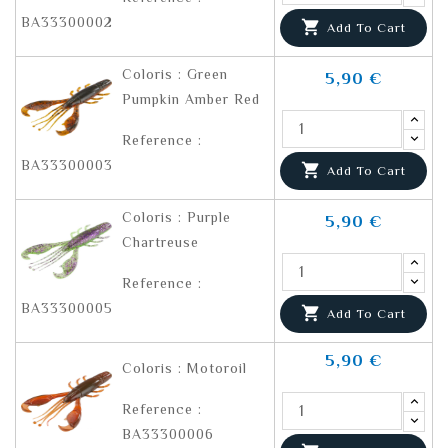
BA33300002

Add To Cart
Coloris : Green
5,90 €
Pumpkin Amber Red
Reference :
BA33300003

Add To Cart
Coloris : Purple
5,90 €
Chartreuse
Reference :
BA33300005

Add To Cart
5,90 €
Coloris : Motoroil
Reference :
BA33300006