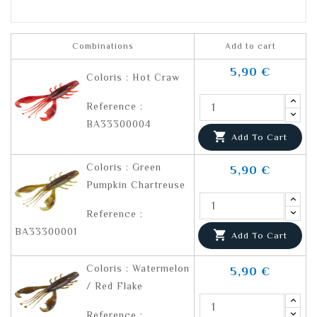
Combinations
Add to cart
5,90 €
Coloris : Hot Craw
Reference :
BA33300004

Add To Cart
Coloris : Green
5,90 €
Pumpkin Chartreuse
Reference :
BA33300001

Add To Cart
Coloris : Watermelon
5,90 €
/ Red Flake
Reference :