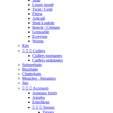
Shad
Leurre monté
Twist / Grub
Finess
Articulé
Shad à palette
Insecte / Créature
Grenouille
Ecrevisse
Worms
Kits



Cuillers
Cuillers tournantes
Cuillers ondulantes
Spinnerbaits
Buzzbaits
Chatterbaits
Mouches - Streamers
Jigs



Accessori
Anneaux brisés
Agrafes
Emerillons



Tresses
Tresses