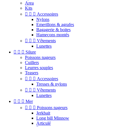
Area
Kits



Accessoires
Nylons
Emerillons & agrafes
Bagagerie & boites
Hameçons montés



Vêtements
Lunettes



Silure
Poissons nageurs
Cuillers
Leurres souples
Teasers



Accessoires
Tresses & nylons



Vêtements
Lunettes



Mer



Poissons nageurs
Jerkbait
Long bill Minnow
Articulé