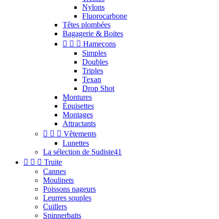
Nylons
Fluorocarbone
Têtes plombées
Bagagerie & Boites



Hameçons
Simples
Doubles
Triples
Texan
Drop Shot
Montures
Épuisettes
Montages
Attractants



Vêtements
Lunettes
La sélection de Sudiste41



Truite
Cannes
Moulinets
Poissons nageurs
Leurres souples
Cuillers
Spinnerbaits