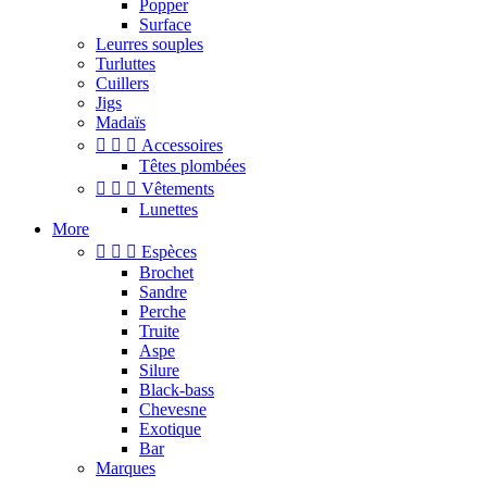
Popper
Surface
Leurres souples
Turluttes
Cuillers
Jigs
Madaïs



Accessoires
Têtes plombées



Vêtements
Lunettes
More



Espèces
Brochet
Sandre
Perche
Truite
Aspe
Silure
Black-bass
Chevesne
Exotique
Bar
Marques