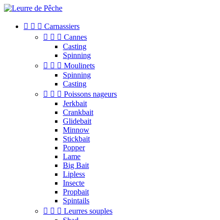



Carnassiers



Cannes
Casting
Spinning



Moulinets
Spinning
Casting



Poissons nageurs
Jerkbait
Crankbait
Glidebait
Minnow
Stickbait
Popper
Lame
Big Bait
Lipless
Insecte
Propbait
Spintails



Leurres souples