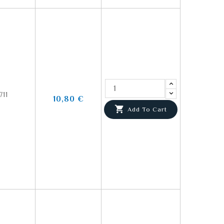
11
10,80 €

Add To Cart