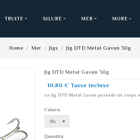
TRUITE
SILURE
MER
MORE



Home
Mer
Jigs
Jig DTD Metal Gavun 30g
Jig DTD Metal Gavun 30g
10,80 €
Tasse incluse
Le Jig DTD Metal Gavun possède un corps e
Coloris
Quantità