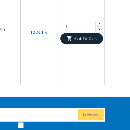
710
10,80 €

Add To Cart