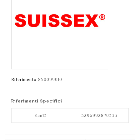
Riferimento
850099010
Riferimenti Specifici
Ean13
3296992870333