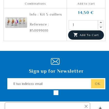
Combinations
Add to cart
14,50 €
Info : Kit 5 cuillers
Reference :
850099010

Add To Cart
Sign up for Newsletter
Leurre De Pêche.com
