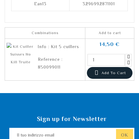
Ean13
3296992871101
Combinations
Add to cart
14,50 €
Info : Kit 5 cuillers
Reference :
850099011

Add To Cart
Sign up for Newsletter