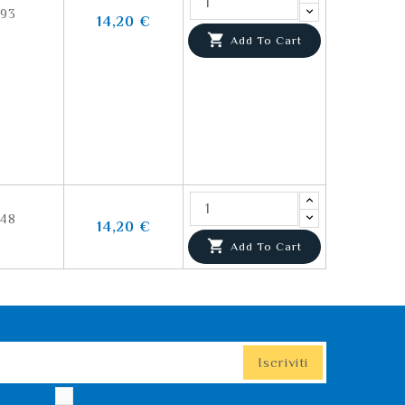
93
14,20 €

Add To Cart
48
14,20 €

Add To Cart