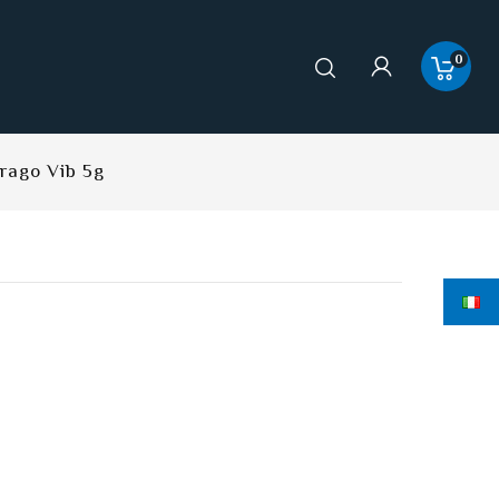
0
rago Vib 5g