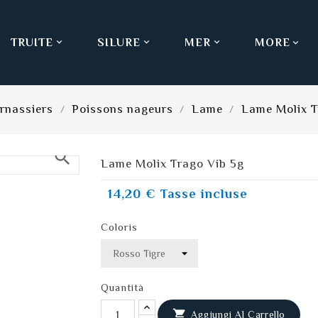
TRUITE
SILURE
MER
MORE



rnassiers
Poissons nageurs
Lame
Lame Molix T
search
Lame Molix Trago Vib 5g
14,20 €
Tasse incluse
Coloris
Quantità

Aggiungi Al Carrello