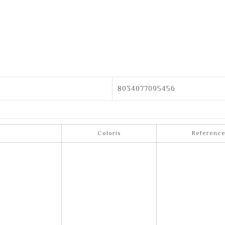
8034077095456
Coloris
Referenc