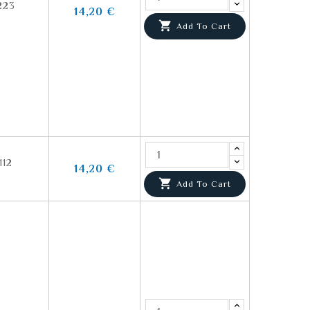
223
14,20 €

Add To Cart
112
14,20 €

Add To Cart