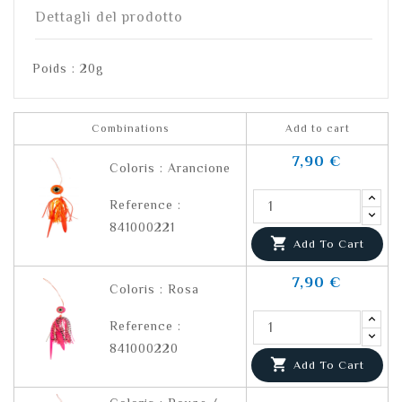
Dettagli del prodotto
Poids : 20g
Combinations
Add to cart
7,90 €
Coloris : Arancione
Reference :
841000221

Add To Cart
7,90 €
Coloris : Rosa
Reference :
841000220

Add To Cart