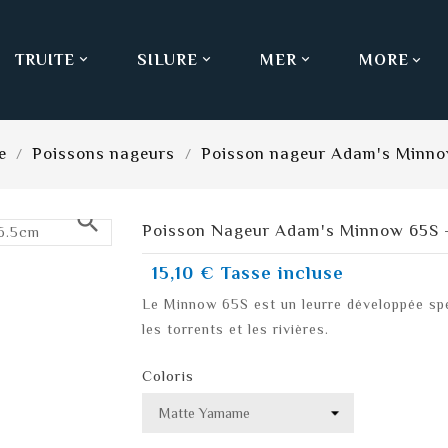
TRUITE
SILURE
MER
MORE



e
Poissons nageurs
Poisson nageur Adam's Minno
search
Poisson Nageur Adam's Minnow 65S 
15,10 €
Tasse incluse
Le Minnow 65S est un leurre développée spé
les torrents et les rivières.
Coloris