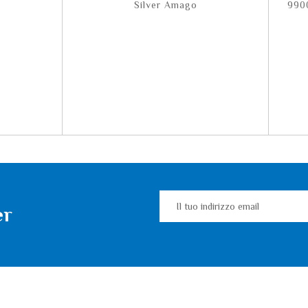
Silver Amago
990
er