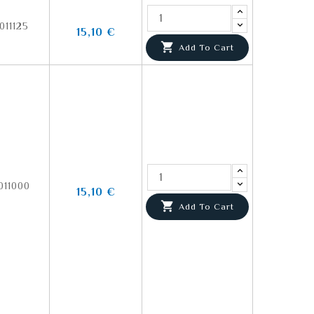
011125
15,10 €

Add To Cart
011000
15,10 €

Add To Cart