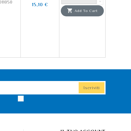
011050
15,10 €

Add To Cart