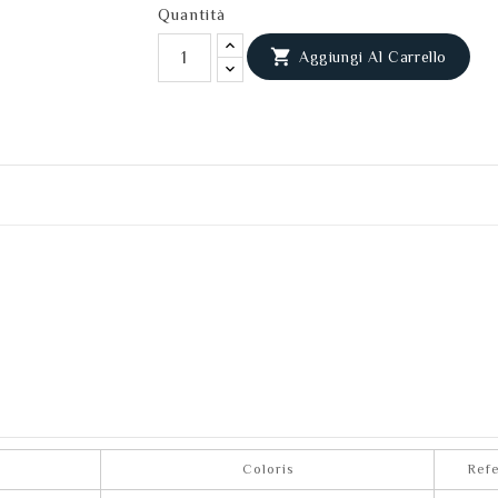
Quantità

Aggiungi Al Carrello
Coloris
Ref