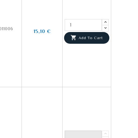
011006
15,10 €

Add To Cart