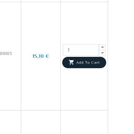
011103
15,10 €

Add To Cart