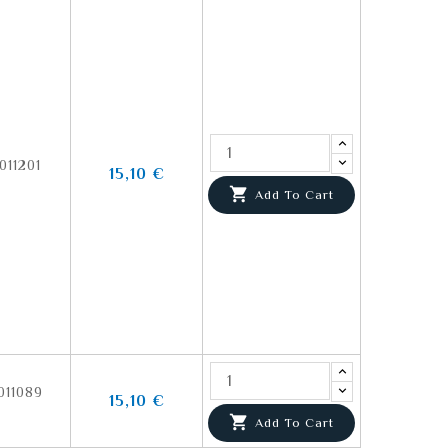
011201
15,10 €

Add To Cart
011089
15,10 €

Add To Cart