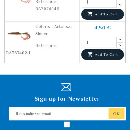
Reference :
BA36740411

Add To Cart
Coloris : Arkansas
4,50 €
Shiner
Reference :
BA36740211

Add To Cart
Sign up for Newsletter