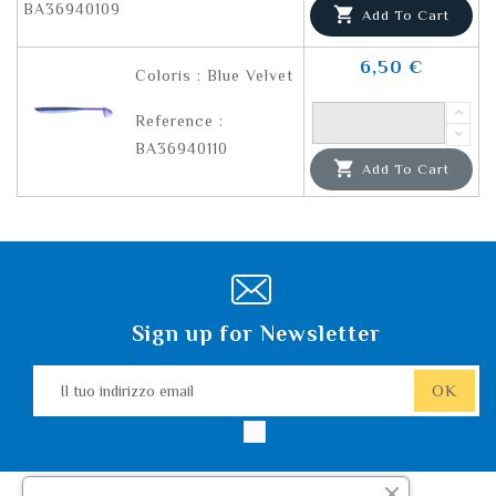
BA36940109

Add To Cart
6,50 €
Coloris : Blue Velvet
Reference :
BA36940110

Add To Cart
Sign up for Newsletter