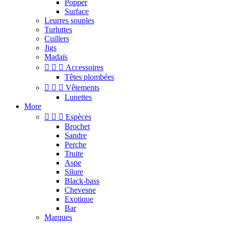
Popper
Surface
Leurres souples
Turluttes
Cuillers
Jigs
Madaïs



Accessoires
Têtes plombées



Vêtements
Lunettes
More



Espèces
Brochet
Sandre
Perche
Truite
Aspe
Silure
Black-bass
Chevesne
Exotique
Bar
Marques