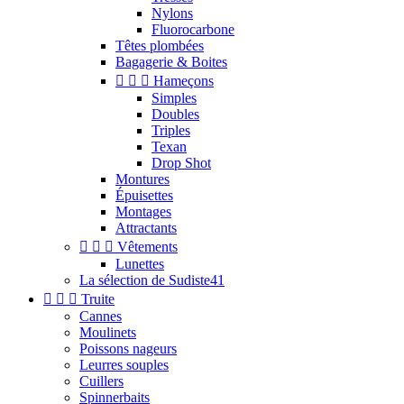
Nylons
Fluorocarbone
Têtes plombées
Bagagerie & Boites



Hameçons
Simples
Doubles
Triples
Texan
Drop Shot
Montures
Épuisettes
Montages
Attractants



Vêtements
Lunettes
La sélection de Sudiste41



Truite
Cannes
Moulinets
Poissons nageurs
Leurres souples
Cuillers
Spinnerbaits