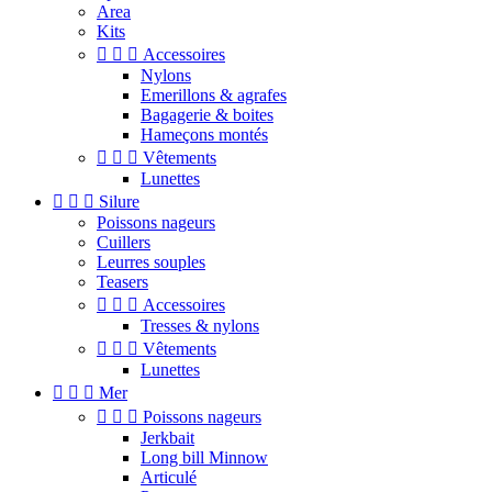
Area
Kits



Accessoires
Nylons
Emerillons & agrafes
Bagagerie & boites
Hameçons montés



Vêtements
Lunettes



Silure
Poissons nageurs
Cuillers
Leurres souples
Teasers



Accessoires
Tresses & nylons



Vêtements
Lunettes



Mer



Poissons nageurs
Jerkbait
Long bill Minnow
Articulé