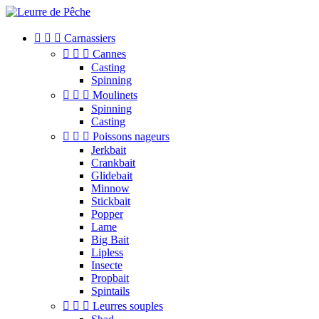



Carnassiers



Cannes
Casting
Spinning



Moulinets
Spinning
Casting



Poissons nageurs
Jerkbait
Crankbait
Glidebait
Minnow
Stickbait
Popper
Lame
Big Bait
Lipless
Insecte
Propbait
Spintails



Leurres souples