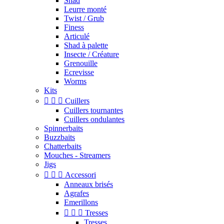
Shad
Leurre monté
Twist / Grub
Finess
Articulé
Shad à palette
Insecte / Créature
Grenouille
Ecrevisse
Worms
Kits



Cuillers
Cuillers tournantes
Cuillers ondulantes
Spinnerbaits
Buzzbaits
Chatterbaits
Mouches - Streamers
Jigs



Accessori
Anneaux brisés
Agrafes
Emerillons



Tresses
Tresses