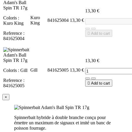
13,30 €
Kuro
Coloris :
841625004
13,30 €
King
Kuro King
Reference :

Add to cart
841625004
13,30 €
Gill
841625005
13,30 €
Coloris : Gill
Reference :

Add to cart
841625005
×
Spinnerbait hybride à double branche conçu pour
émettre un maximum de signaux et imité un banc de
poisson fourrage.