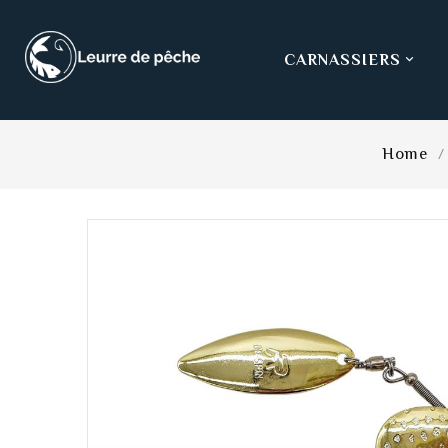
CARNASSIERS

Home