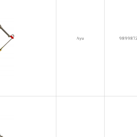
Ayu
989987