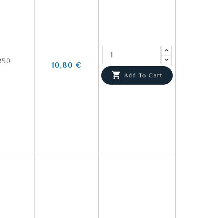
250
10,80 €

Add To Cart