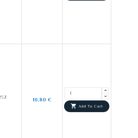
252
10,80 €

Add To Cart