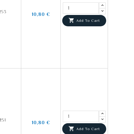
253
10,80 €

Add To Cart
251
10,80 €

Add To Cart