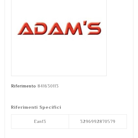
Riferimento
841630113
Riferimenti Specifici
Ean13
3296992870579