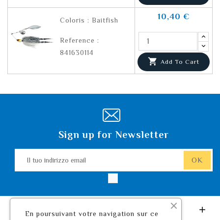
10,40 €
Coloris : Baitfish
Reference :
841630114

Add To Cart
Sign up for Newsletter
Leurre De Pêche.com

En poursuivant votre navigation sur ce