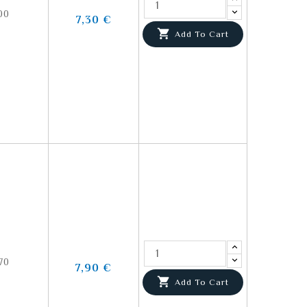
00
7,30 €

Add To Cart
70
7,90 €

Add To Cart