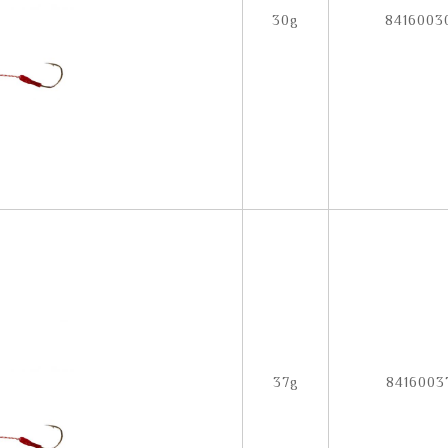
30g
8416003
37g
8416003