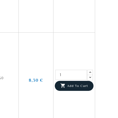
50
8,30 €

Add To Cart