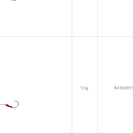
55g
8416005