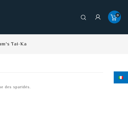
0
am's Tai-Ka
he des sparidés.