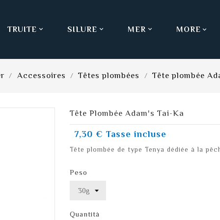
TRUITE
SILURE
MER
MORE



r
Accessoires
Têtes plombées
Tête plombée Ad
Tête Plombée Adam's Tai-Ka
7,30 €
Tasse incluse
Tête plombée de type Tenya dédiée à la pêc
Peso
Quantità