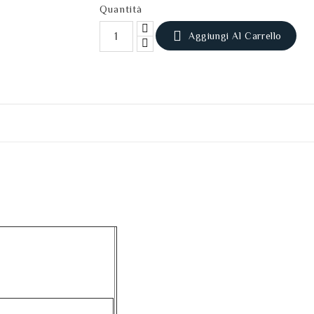
Quantità

Aggiungi Al Carrello