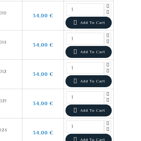
010
34,00 €

Add To Cart
014
34,00 €

Add To Cart
012
34,00 €

Add To Cart
021
34,00 €

Add To Cart
024
34,00 €

Add To Cart