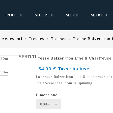
TRUITE
SILURE
MER
MORE



Accessori
Tresses
Tresses
Tresse Balzer Iron
search
Tresse Balzer Iron Line 8 Chartreuse
34,00 €
Tasse incluse
La tresse Balzer Iron Line 8 chartreuse est t
une tresse idéal pour le spinning.
Dimensione