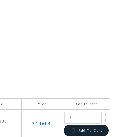
ce
Price
Add to cart
008
34,00 €

Add To Cart