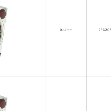
0.14mm
756208