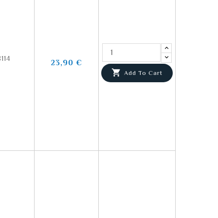
114
23,90 €

Add To Cart