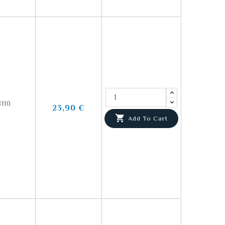
110
23,90 €

Add To Cart