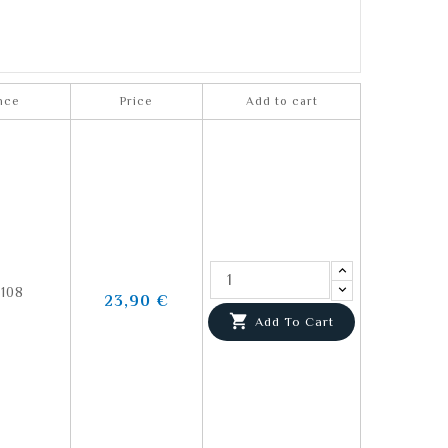
nce
Price
Add to cart
108
23,90 €

Add To Cart