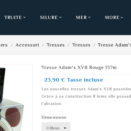
TRUITE
SILURE
MER
MORE



iers
Accessori
Tresses
Tresses
Tresse Adam'
Tresse Adam's XV8 Rouge 137m
23,90 €
Tasse incluse
Les nouvelles tresses Adam's XV8 possèden
Grâce à sa construction 8 brins elle possè
l'abrasion.
Dimensione