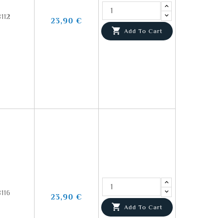
112
23,90 €

Add To Cart
116
23,90 €

Add To Cart