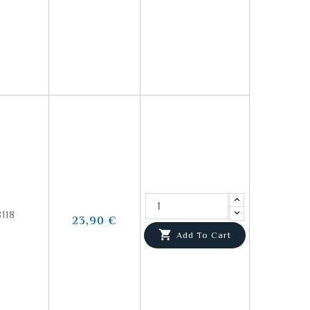
118
23,90 €

Add To Cart