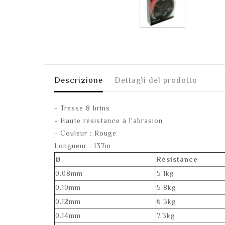
Descrizione
Dettagli del prodotto
- Tresse 8 brins
- Haute résistance à l'abrasion
- Couleur : Rouge
Longueur : 137m
Ø
Résistance
0.08mm
5.1kg
0.10mm
5.8kg
0.12mm
6.3kg
0.14mm
7.3kg