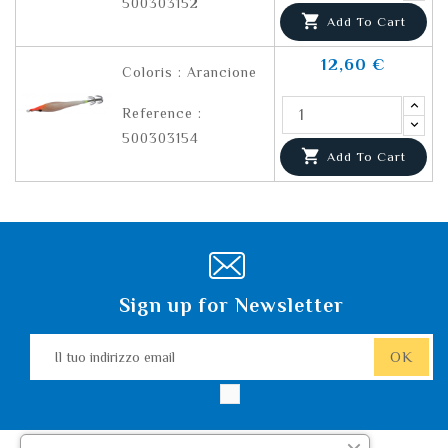
500303152

Add To Cart
12,60 €
Coloris : Arancione
Reference :
500303154

Add To Cart
Sign up for Newsletter