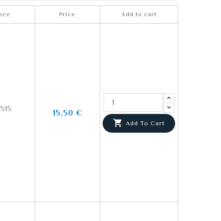
nce
Price
Add to cart
515
15,50 €

Add To Cart