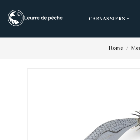
CARNASSIERS

Home
Me