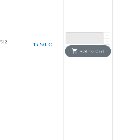
512
15,50 €

Add To Cart