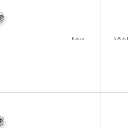
Rosso
500301