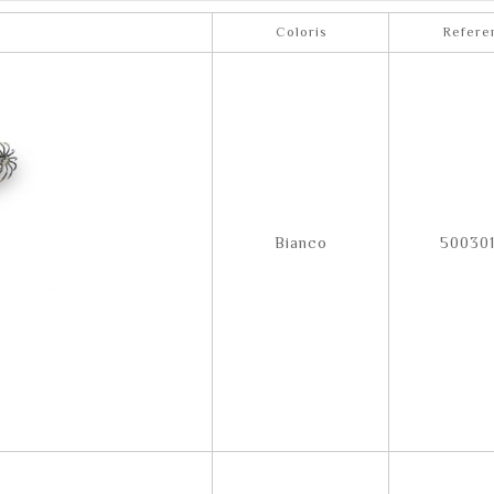
Coloris
Refere
Bianco
500301