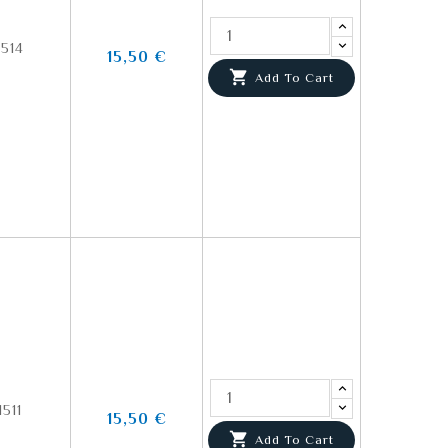
514
15,50 €

Add To Cart
511
15,50 €

Add To Cart