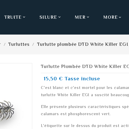
TRUITE
SILURE
MER
MORE



r
Turluttes
Turlutte plombée DTD White Killer EGI 
Turlutte Plombée DTD White Killer EG
15,50 €
Tasse incluse
C'est blanc et c'est mortel pour les calama
turlutte White Killer EGI a suscité beaucoup
Elle présente plusieurs caractéristiques spé
calamars est phosphorescent vert.
L'étiquette sur le dessus du produit est act