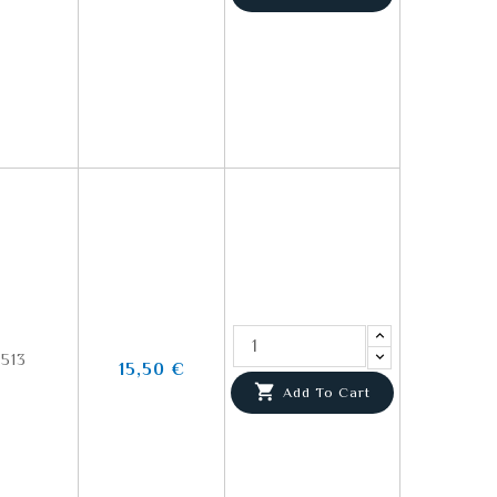
513
15,50 €

Add To Cart