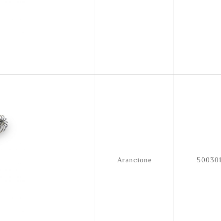
Arancione
500301