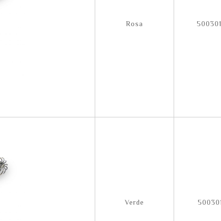
Rosa
500301
Verde
500301