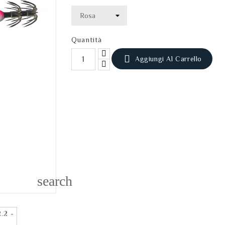
Quantità

Aggiungi Al Carrello
search