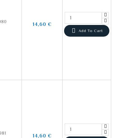
980
14,60 €

Add To Cart
981
14,60 €