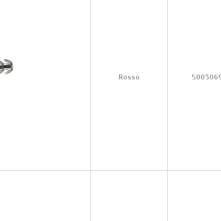
Rosso
500306