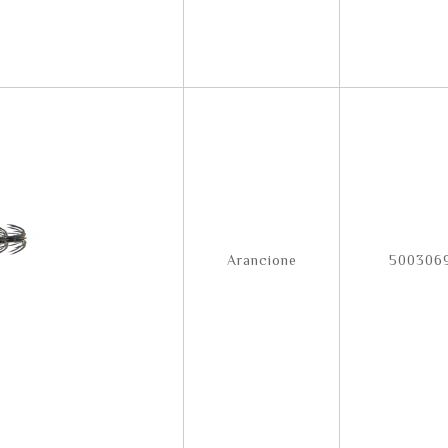
Arancione
500306