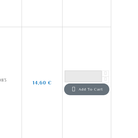
983
14,60 €

Add To Cart