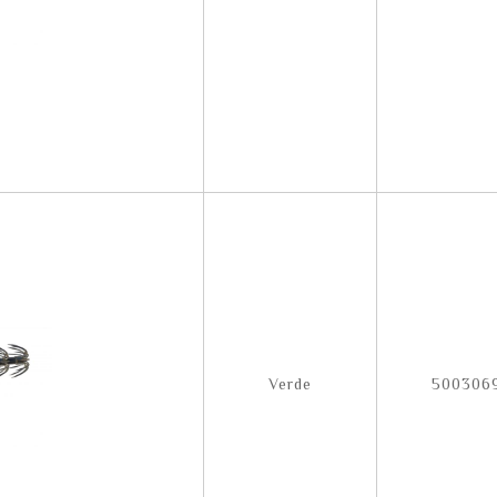
Verde
500306