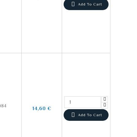

Add To Cart
984
14,60 €

Add To Cart