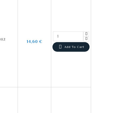
982
14,60 €

Add To Cart