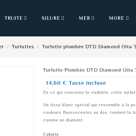
TRUITE
SILURE
MER
MORE



er
Turluttes
Turlutte plombée DTD Diamond Oita 3
Turlutte Plombée DTD Diamond Oita 3
14,60 €
Tasse incluse
En ce qui concerne la visibilité, cette turlu
Un tissu blanc spécial qui ressemble à la pea
couleurs fluorescentes au dos, rendent la tur
comme un diamant.
Coloris